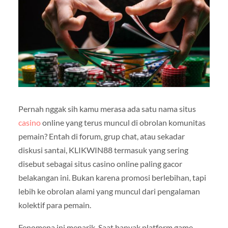
Pernah nggak sih kamu merasa ada satu nama situs
casino
online yang terus muncul di obrolan komunitas
pemain? Entah di forum, grup chat, atau sekadar
diskusi santai, KLIKWIN88 termasuk yang sering
disebut sebagai situs casino online paling gacor
belakangan ini. Bukan karena promosi berlebihan, tapi
lebih ke obrolan alami yang muncul dari pengalaman
kolektif para pemain.
Fenomena ini menarik. Saat banyak platform game