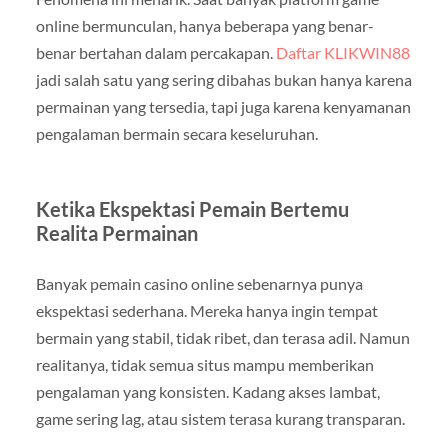
online bermunculan, hanya beberapa yang benar-
benar bertahan dalam percakapan.
Daftar KLIKWIN88
jadi salah satu yang sering dibahas bukan hanya karena
permainan yang tersedia, tapi juga karena kenyamanan
pengalaman bermain secara keseluruhan.
Ketika Ekspektasi Pemain Bertemu
Realita Permainan
Banyak pemain casino online sebenarnya punya
ekspektasi sederhana. Mereka hanya ingin tempat
bermain yang stabil, tidak ribet, dan terasa adil. Namun
realitanya, tidak semua situs mampu memberikan
pengalaman yang konsisten. Kadang akses lambat,
game sering lag, atau sistem terasa kurang transparan.