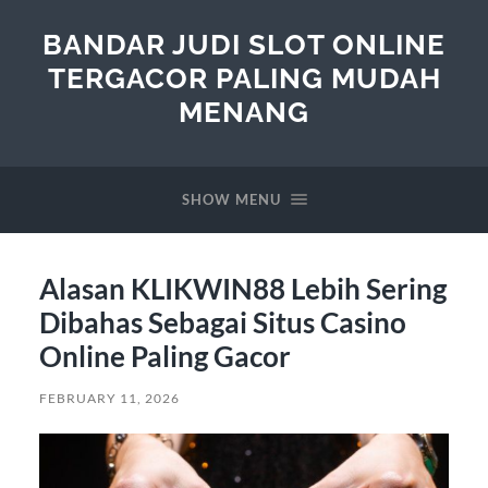
BANDAR JUDI SLOT ONLINE
TERGACOR PALING MUDAH
MENANG
SHOW MENU
Alasan KLIKWIN88 Lebih Sering
Dibahas Sebagai Situs Casino
Online Paling Gacor
FEBRUARY 11, 2026