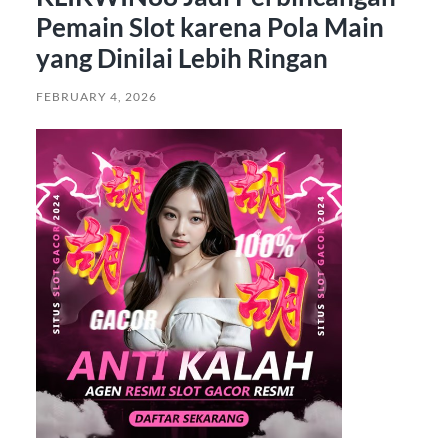
Pemain Slot karena Pola Main
yang Dinilai Lebih Ringan
FEBRUARY 4, 2026