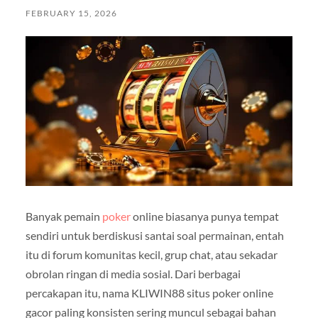
FEBRUARY 15, 2026
Banyak pemain
poker
online biasanya punya tempat
sendiri untuk berdiskusi santai soal permainan, entah
itu di forum komunitas kecil, grup chat, atau sekadar
obrolan ringan di media sosial. Dari berbagai
percakapan itu, nama KLIWIN88 situs poker online
gacor paling konsisten sering muncul sebagai bahan