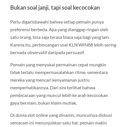
Bukan soal janji, tapi soal kecocokan
Perlu digarisbawahi bahwa setiap pemain punya
preferensi berbeda. Apa yang dianggap ringan oleh
satu orang, bisa saja terasa biasa saja bagi yang lain.
Karena itu, perbincangan soal KLIKWIN88 lebih sering
bernada observatif daripada persuasif.
Pemain yang menyukai permainan cepat mungkin
tidak terlalu mempermasalahkan ritme, sementara
mereka yang mencari kenyamanan justru
memperhatikannya. Dari sini terlihat bahwa
pembicaraan yang muncul lebih ke arah kecocokan
gaya bermain, bukan klaim mutlak.
Di dunia slot online yang dinamis, munculnya diskusi
semacam ini menunjukkan satu hal: pemain makin