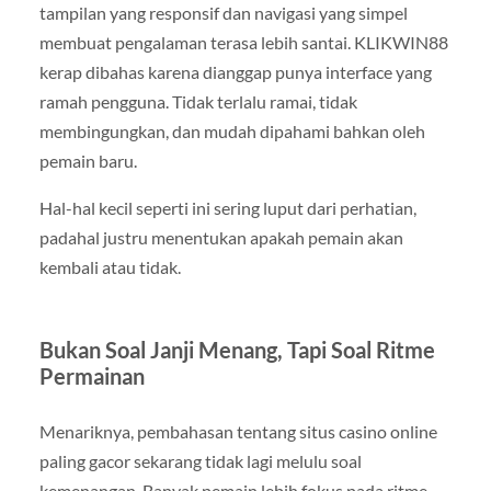
tampilan yang responsif dan navigasi yang simpel
membuat pengalaman terasa lebih santai. KLIKWIN88
kerap dibahas karena dianggap punya interface yang
ramah pengguna. Tidak terlalu ramai, tidak
membingungkan, dan mudah dipahami bahkan oleh
pemain baru.
Hal-hal kecil seperti ini sering luput dari perhatian,
padahal justru menentukan apakah pemain akan
kembali atau tidak.
Bukan Soal Janji Menang, Tapi Soal Ritme
Permainan
Menariknya, pembahasan tentang situs casino online
paling gacor sekarang tidak lagi melulu soal
kemenangan. Banyak pemain lebih fokus pada ritme