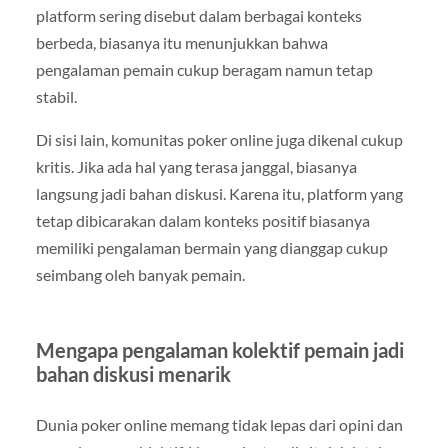
platform sering disebut dalam berbagai konteks
berbeda, biasanya itu menunjukkan bahwa
pengalaman pemain cukup beragam namun tetap
stabil.
Di sisi lain, komunitas poker online juga dikenal cukup
kritis. Jika ada hal yang terasa janggal, biasanya
langsung jadi bahan diskusi. Karena itu, platform yang
tetap dibicarakan dalam konteks positif biasanya
memiliki pengalaman bermain yang dianggap cukup
seimbang oleh banyak pemain.
Mengapa pengalaman kolektif pemain jadi
bahan diskusi menarik
Dunia poker online memang tidak lepas dari opini dan