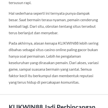
tersusun rapi.
Hal sederhana seperti ini ternyata punya dampak
besar. Saat bermain terasa nyaman, pemain cenderung
kembali lagi. Dari situ, obrolan tentang situs tersebut
terus berlanjut dan menyebar.
Pada akhirnya, alasan kenapa KLIKWIN88 lebih sering
dibahas sebagai situs casino online paling gacor bukan
hanya soal permainan. Lebih ke pengalaman
keseluruhan yang dirasakan pemain. Dari akses, variasi
game, sampai suasana bermain yang santai. Semua
faktor kecil itu berkumpul dan membentuk reputasi
yang terus hidup di percakapan komunitas.
KLIKWIN88 Jadi Perbincangan