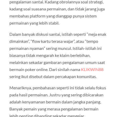
pengalaman santai. Kadang obrolannya soal strategi,
kadang soal suasana permainan, dan tidak jarang juga
membahas platform yang dianggap punya sistem
permainan yang lebih stabil.
Dalam banyak diskusi santai, istilah seperti “meja enak
dimainkan”, “flow kartu terasa wajar”, atau “tempo
permainan nyaman” sering muncul. Istilah-istilah ini
biasanya tidak mengarah ke klaim berlebihan,
melainkan sekadar gambaran pengalaman umum saat
bermain poker online. Dari sinilah nama
KLIKWIN88
sering ikut disebut dalam percakapan komunitas.
Menariknya, pembahasan seperti ini tidak selalu fokus
pada hasil permainan. Justru yang sering dibicarakan
adalah kenyamanan bermain dalam jangka panjang.
Banyak pemain yang merasa pengalaman bermain
lebih penting dibanding sekadar mengejar