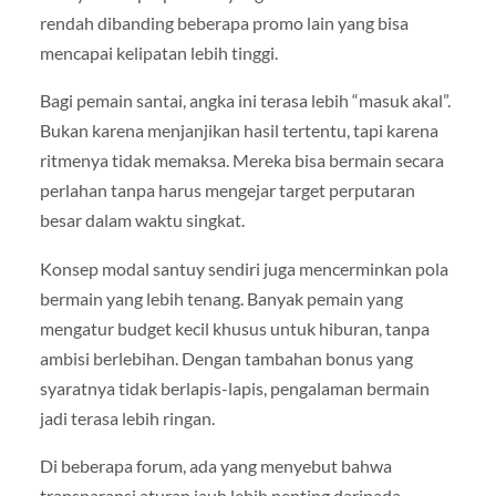
rendah dibanding beberapa promo lain yang bisa
mencapai kelipatan lebih tinggi.
Bagi pemain santai, angka ini terasa lebih “masuk akal”.
Bukan karena menjanjikan hasil tertentu, tapi karena
ritmenya tidak memaksa. Mereka bisa bermain secara
perlahan tanpa harus mengejar target perputaran
besar dalam waktu singkat.
Konsep modal santuy sendiri juga mencerminkan pola
bermain yang lebih tenang. Banyak pemain yang
mengatur budget kecil khusus untuk hiburan, tanpa
ambisi berlebihan. Dengan tambahan bonus yang
syaratnya tidak berlapis-lapis, pengalaman bermain
jadi terasa lebih ringan.
Di beberapa forum, ada yang menyebut bahwa
transparansi aturan jauh lebih penting daripada