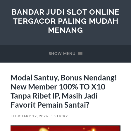
BANDAR JUDI SLOT ONLINE
TERGACOR PALING MUDAH
MENANG
SHOW MENU
Modal Santuy, Bonus Nendang!
New Member 100% TO X10
Tanpa Ribet IP, Masih Jadi
Favorit Pemain Santai?
FEBRUARY 12, 2026
/
STICKY