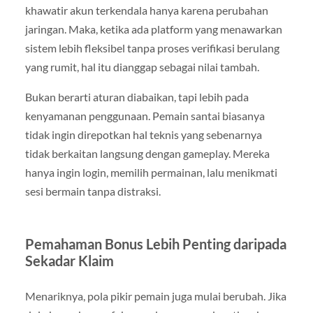
khawatir akun terkendala hanya karena perubahan
jaringan. Maka, ketika ada platform yang menawarkan
sistem lebih fleksibel tanpa proses verifikasi berulang
yang rumit, hal itu dianggap sebagai nilai tambah.
Bukan berarti aturan diabaikan, tapi lebih pada
kenyamanan penggunaan. Pemain santai biasanya
tidak ingin direpotkan hal teknis yang sebenarnya
tidak berkaitan langsung dengan gameplay. Mereka
hanya ingin login, memilih permainan, lalu menikmati
sesi bermain tanpa distraksi.
Pemahaman Bonus Lebih Penting daripada
Sekadar Klaim
Menariknya, pola pikir pemain juga mulai berubah. Jika