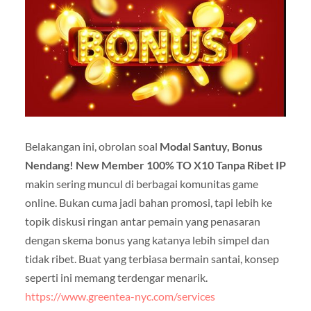
Belakangan ini, obrolan soal
Modal Santuy, Bonus
Nendang! New Member 100% TO X10 Tanpa Ribet IP
makin sering muncul di berbagai komunitas game
online. Bukan cuma jadi bahan promosi, tapi lebih ke
topik diskusi ringan antar pemain yang penasaran
dengan skema bonus yang katanya lebih simpel dan
tidak ribet. Buat yang terbiasa bermain santai, konsep
seperti ini memang terdengar menarik.
https://www.greentea-nyc.com/services