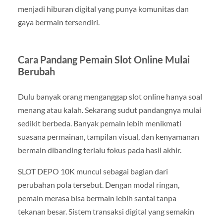
menjadi hiburan digital yang punya komunitas dan
gaya bermain tersendiri.
Cara Pandang Pemain Slot Online Mulai
Berubah
Dulu banyak orang menganggap slot online hanya soal
menang atau kalah. Sekarang sudut pandangnya mulai
sedikit berbeda. Banyak pemain lebih menikmati
suasana permainan, tampilan visual, dan kenyamanan
bermain dibanding terlalu fokus pada hasil akhir.
SLOT DEPO 10K muncul sebagai bagian dari
perubahan pola tersebut. Dengan modal ringan,
pemain merasa bisa bermain lebih santai tanpa
tekanan besar. Sistem transaksi digital yang semakin