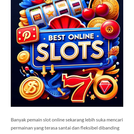
Banyak pemain slot online sekarang lebih suka mencari
permainan yang terasa santai dan fleksibel dibanding