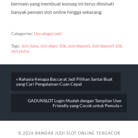
bermain yang membuat konsep ini terus diminati
banyak pemain slot online hingga sekarang.
Categories:
Uncategorized
Tags:
slot dana
,
slot depo 10k
,
slot deposit
,
slot deposit 10k
,
slot pulsa
« Rahasia Kenapa Baccarat Jadi Pilihan Santai Buat
yang Cari Pengalaman Cuan Cepat
GADUNSLOT Login Mudah dengan Tampilan User
Friendly yang Cocok untuk Pemula »
© 2026
BANDAR JUDI SLOT ONLINE TERGACOR