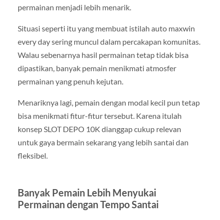
permainan menjadi lebih menarik.
Situasi seperti itu yang membuat istilah auto maxwin
every day sering muncul dalam percakapan komunitas.
Walau sebenarnya hasil permainan tetap tidak bisa
dipastikan, banyak pemain menikmati atmosfer
permainan yang penuh kejutan.
Menariknya lagi, pemain dengan modal kecil pun tetap
bisa menikmati fitur-fitur tersebut. Karena itulah
konsep SLOT DEPO 10K dianggap cukup relevan
untuk gaya bermain sekarang yang lebih santai dan
fleksibel.
Banyak Pemain Lebih Menyukai
Permainan dengan Tempo Santai