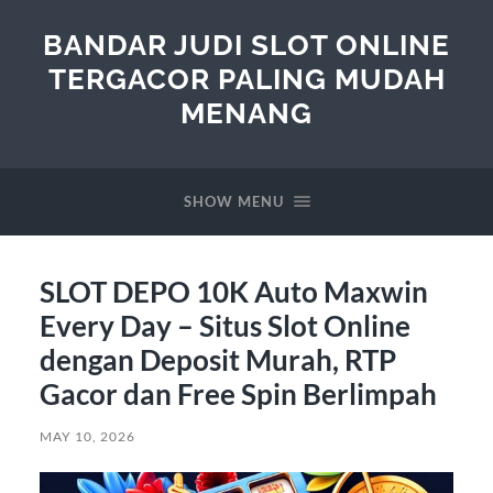
BANDAR JUDI SLOT ONLINE
TERGACOR PALING MUDAH
MENANG
SHOW MENU
SLOT DEPO 10K Auto Maxwin
Every Day – Situs Slot Online
dengan Deposit Murah, RTP
Gacor dan Free Spin Berlimpah
MAY 10, 2026