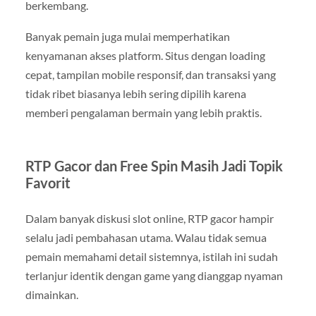
berkembang.
Banyak pemain juga mulai memperhatikan
kenyamanan akses platform. Situs dengan loading
cepat, tampilan mobile responsif, dan transaksi yang
tidak ribet biasanya lebih sering dipilih karena
memberi pengalaman bermain yang lebih praktis.
RTP Gacor dan Free Spin Masih Jadi Topik
Favorit
Dalam banyak diskusi slot online, RTP gacor hampir
selalu jadi pembahasan utama. Walau tidak semua
pemain memahami detail sistemnya, istilah ini sudah
terlanjur identik dengan game yang dianggap nyaman
dimainkan.