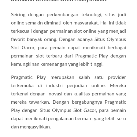
Seiring dengan perkembangan teknologi, situs judi
online semakin diminati oleh masyarakat. Hal ini tidak
terkecuali dengan permainan slot online yang menjadi
favorit banyak orang. Dengan adanya Situs Olympus
Slot Gacor, para pemain dapat menikmati berbagai
permainan slot terbaru dari Pragmatic Play dengan
kemungkinan kemenangan yang lebih tinggi.
Pragmatic Play merupakan salah satu provider
terkemuka di industri perjudian online. Mereka
terkenal dengan inovasi dan kualitas permainan yang
mereka tawarkan. Dengan bergabungnya Pragmatic
Play dengan Situs Olympus Slot Gacor, para pemain
dapat menikmati pengalaman bermain yang lebih seru
dan mengasyikkan.