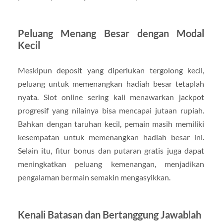
Peluang Menang Besar dengan Modal
Kecil
Meskipun deposit yang diperlukan tergolong kecil,
peluang untuk memenangkan hadiah besar tetaplah
nyata. Slot online sering kali menawarkan jackpot
progresif yang nilainya bisa mencapai jutaan rupiah.
Bahkan dengan taruhan kecil, pemain masih memiliki
kesempatan untuk memenangkan hadiah besar ini.
Selain itu, fitur bonus dan putaran gratis juga dapat
meningkatkan peluang kemenangan, menjadikan
pengalaman bermain semakin mengasyikkan.
Kenali Batasan dan Bertanggung Jawablah