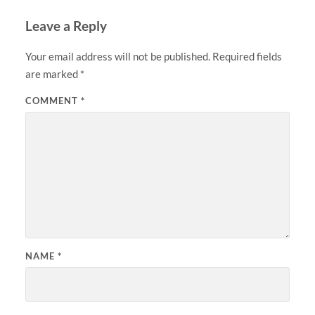
Leave a Reply
Your email address will not be published.
Required fields
are marked
*
COMMENT
*
NAME
*