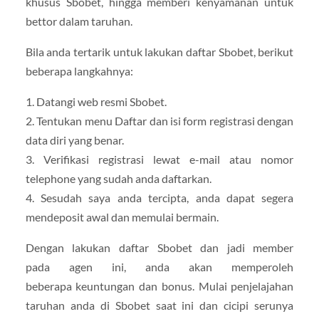
khusus Sbobet, hingga memberi kenyamanan untuk
bettor dalam taruhan.
Bila anda tertarik untuk lakukan daftar Sbobet, berikut
beberapa langkahnya:
1. Datangi web resmi Sbobet.
2. Tentukan menu Daftar dan isi form registrasi dengan
data diri yang benar.
3. Verifikasi registrasi lewat e-mail atau nomor
telephone yang sudah anda daftarkan.
4. Sesudah saya anda tercipta, anda dapat segera
mendeposit awal dan memulai bermain.
Dengan lakukan daftar Sbobet dan jadi member
pada agen ini, anda akan memperoleh
beberapa keuntungan dan bonus. Mulai penjelajahan
taruhan anda di Sbobet saat ini dan cicipi serunya