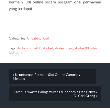
bermain judi online secara beragam opsi permainan
yang terdapat
Categories:
Uncategorized
Tags:
daftar sbobet88
,
sbobet
,
sbobet login
,
sbobet88
,
situs
judi bola
« Keuntungan Bermain Slot Online Gampang
Menang
Kampus Swasta Paling murah Di Indonesia Dan Banyak
Di Cari Orang »