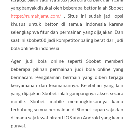
yang banyak disukai oleh beberapa bettor ialah Sbobet
https://rumahjamu.com/
. Situs ini sudah jadi opsi
khusus untuk bettor di semua Indonesia karena
selengkapnya fitur dan permainan yang dijajakan. Dan
saat ini sbobet88 jadi kompetitor paling berat dari judi
bola online di indonesia
Agen judi bola online seperti Sbobet memberi
beberapa pilihan permainan judi bola online yang
bermacam. Pengalaman bermain yang diberi terjaga
kenyamanan dan keamanannya. Kelebihan yang lain
yang dijajakan Sbobet ialah gampangnya akses secara
mobile. Sbobet mobile memungkinkannya kamu
terhubung semua permainan di Sbobet kapan saja dan
di mana saja lewat piranti iOS atau Android yang kamu
punyai.