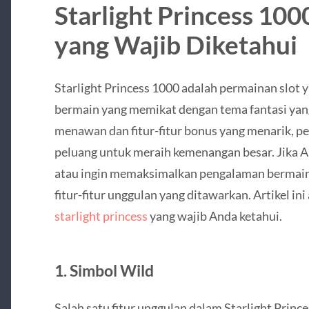
Starlight Princess 100
yang Wajib Diketahui
Starlight Princess 1000 adalah permainan slo
bermain yang memikat dengan tema fantasi yang
menawan dan fitur-fitur bonus yang menarik, 
peluang untuk meraih kemenangan besar. Jika 
atau ingin memaksimalkan pengalaman bermai
fitur-fitur unggulan yang ditawarkan. Artikel in
starlight princess
yang wajib Anda ketahui.
1. Simbol Wild
Salah satu fitur unggulan dalam Starlight Prince