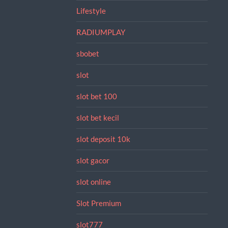
Lifestyle
RADIUMPLAY
sbobet
slot
slot bet 100
slot bet kecil
slot deposit 10k
slot gacor
slot online
Slot Premium
slot777