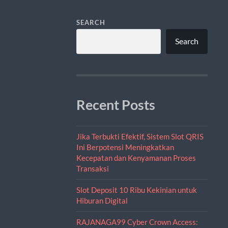
SEARCH
Search
Recent Posts
Jika Terbukti Efektif, Sistem Slot QRIS
Ini Berpotensi Meningkatkan
Kecepatan dan Kenyamanan Proses
Transaksi
Slot Deposit 10 Ribu Kekinian untuk
Hiburan Digital
RAJANAGA99 Cyber Crown Access: