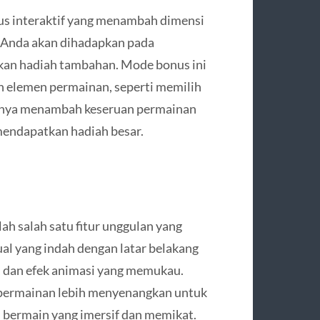
us interaktif yang menambah dimensi
, Anda akan dihadapkan pada
kan hadiah tambahan. Mode bonus ini
an elemen permainan, seperti memilih
 hanya menambah keseruan permainan
mendapatkan hadiah besar.
lah salah satu fitur unggulan yang
al yang indah dengan latar belakang
, dan efek animasi yang memukau.
 permainan lebih menyenangkan untuk
 bermain yang imersif dan memikat.