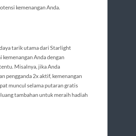
potensi kemenangan Anda.
aya tarik utama dari Starlight
lai kemenangan Anda dengan
entu. Misalnya, jika Anda
an pengganda 2x aktif, kemenangan
pat muncul selama putaran gratis
peluang tambahan untuk meraih hadiah