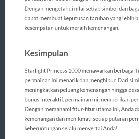
Dengan mengetahui nilai setiap simbol dan baga
dapat membuat keputusan taruhan yang lebih b
kesempatan untuk meraih kemenangan.
Kesimpulan
Starlight Princess 1000 menawarkan berbagai 
permainan ini menarik dan menghibur. Dari simb
meningkatkan peluang kemenangan hingga desai
bonus interaktif, permainan ini memberikan pe
Dengan memahami fitur-fitur utama ini, Anda 
kemenangan dan menikmati setiap putaran per
keberuntungan selalu menyertai Anda!