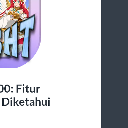
00: Fitur
 Diketahui