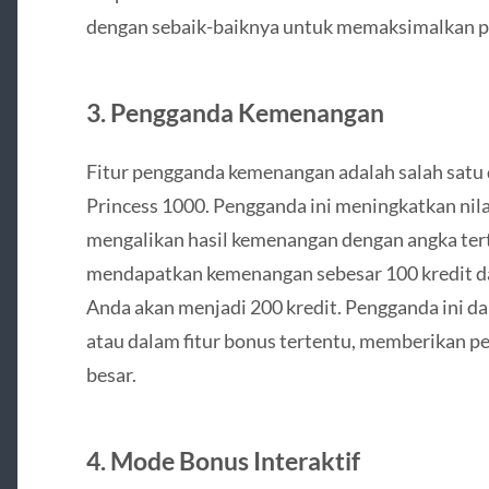
dengan sebaik-baiknya untuk memaksimalkan 
3. Pengganda Kemenangan
Fitur pengganda kemenangan adalah salah satu d
Princess 1000. Pengganda ini meningkatkan ni
mengalikan hasil kemenangan dengan angka tert
mendapatkan kemenangan sebesar 100 kredit d
Anda akan menjadi 200 kredit. Pengganda ini da
atau dalam fitur bonus tertentu, memberikan 
besar.
4. Mode Bonus Interaktif