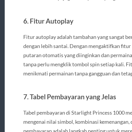
6. Fitur Autoplay
Fitur autoplay adalah tambahan yang sangat be
dengan lebih santai. Dengan mengaktifkan fitur
putaran otomatis yang diinginkan dan permaina
tanpa perlu mengklik tombol spin setiap kali. 
menikmati permainan tanpa gangguan dan tetap
7. Tabel Pembayaran yang Jelas
Tabel pembayaran di Starlight Princess 1000 m
mengenai nilai simbol, kombinasi kemenangan, 
pembayaran adalah langkah penting untuk mere