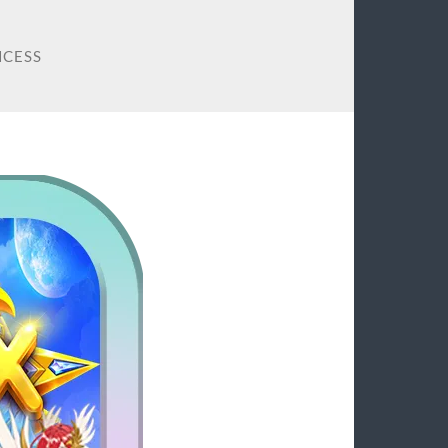
NCESS