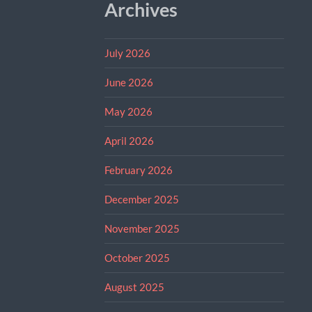
Archives
July 2026
June 2026
May 2026
April 2026
February 2026
December 2025
November 2025
October 2025
August 2025