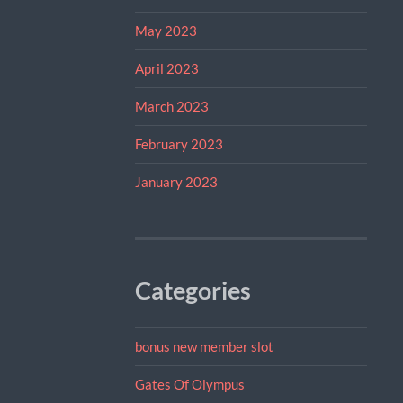
May 2023
April 2023
March 2023
February 2023
January 2023
Categories
bonus new member slot
Gates Of Olympus