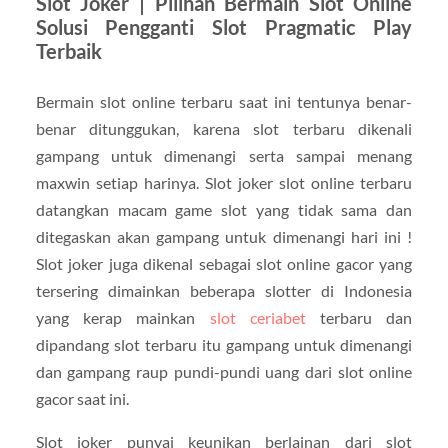
Slot Joker | Pilihan Bermain Slot Online
Solusi Pengganti Slot Pragmatic Play
Terbaik
Bermain slot online terbaru saat ini tentunya benar-
benar ditunggukan, karena slot terbaru dikenali
gampang untuk dimenangi serta sampai menang
maxwin setiap harinya. Slot joker slot online terbaru
datangkan macam game slot yang tidak sama dan
ditegaskan akan gampang untuk dimenangi hari ini !
Slot joker juga dikenal sebagai slot online gacor yang
tersering dimainkan beberapa slotter di Indonesia
yang kerap mainkan
slot ceriabet
terbaru dan
dipandang slot terbaru itu gampang untuk dimenangi
dan gampang raup pundi-pundi uang dari slot online
gacor saat ini.
Slot joker punyai keunikan berlainan dari slot