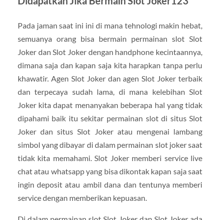
Didapatkan Jika Bermain Slot Joker123
Pada jaman saat ini ini di mana tehnologi makin hebat,
semuanya orang bisa bermain permainan slot Slot
Joker dan Slot Joker dengan handphone kecintaannya,
dimana saja dan kapan saja kita harapkan tanpa perlu
khawatir. Agen Slot Joker dan agen Slot Joker terbaik
dan terpecaya sudah lama, di mana kelebihan Slot
Joker kita dapat menanyakan beberapa hal yang tidak
dipahami baik itu sekitar permainan slot di situs Slot
Joker dan situs Slot Joker atau mengenai lambang
simbol yang dibayar di dalam permainan slot joker saat
tidak kita memahami. Slot Joker memberi service live
chat atau whatsapp yang bisa dikontak kapan saja saat
ingin deposit atau ambil dana dan tentunya memberi
service dengan memberikan kepuasan.
Di dalam permainan slot Slot Joker dan Slot Joker ada