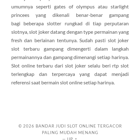
umumnya seperti gates of olympus atau starlight
princees yang dikenali benar-benar gampang
bagi beberapa slotter rungkad di tiap perputaran
slotnya, slot joker datang dengan type permainan yang
fresh dan berlainan tentunya. Sudah pasti slot joker
slot terbaru gampang dimengerti dalam langkah
permainannya dan gampang dimenangi setiap harinya.
Slot online terbaru dari slot joker selalu beri rtp slot
terlengkap dan terpercaya yang dapat menjadi
referensi saat bermain slot online setiap harinya.
© 2026
BANDAR JUDI SLOT ONLINE TERGACOR
PALING MUDAH MENANG
—
UP ↑