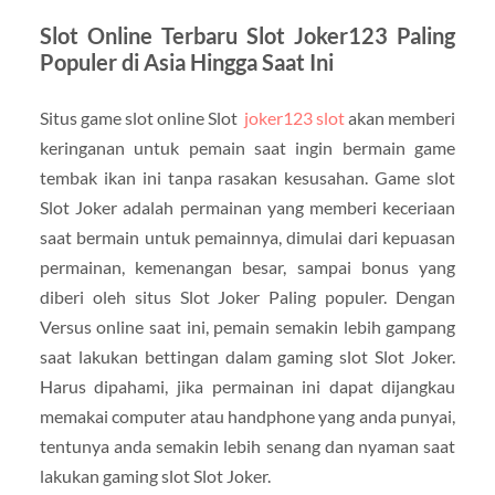
Slot Online Terbaru Slot Joker123 Paling
Populer di Asia Hingga Saat Ini
Situs game slot online Slot
joker123 slot
akan memberi
keringanan untuk pemain saat ingin bermain game
tembak ikan ini tanpa rasakan kesusahan. Game slot
Slot Joker adalah permainan yang memberi keceriaan
saat bermain untuk pemainnya, dimulai dari kepuasan
permainan, kemenangan besar, sampai bonus yang
diberi oleh situs Slot Joker Paling populer. Dengan
Versus online saat ini, pemain semakin lebih gampang
saat lakukan bettingan dalam gaming slot Slot Joker.
Harus dipahami, jika permainan ini dapat dijangkau
memakai computer atau handphone yang anda punyai,
tentunya anda semakin lebih senang dan nyaman saat
lakukan gaming slot Slot Joker.