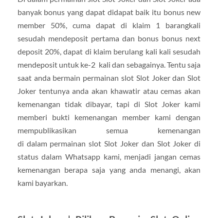
banyak bonus yang dapat didapat baik itu bonus new
member 50%, cuma dapat di klaim 1 barangkali
sesudah mendeposit pertama dan bonus bonus next
deposit 20%, dapat di klaim berulang kali kali sesudah
mendeposit untuk ke-2 kali dan sebagainya. Tentu saja
saat anda bermain permainan slot Slot Joker dan Slot
Joker tentunya anda akan khawatir atau cemas akan
kemenangan tidak dibayar, tapi di Slot Joker kami
memberi bukti kemenangan member kami dengan
mempublikasikan semua kemenangan
di dalam permainan slot Slot Joker dan Slot Joker di
status dalam Whatsapp kami, menjadi jangan cemas
kemenangan berapa saja yang anda menangi, akan
kami bayarkan.