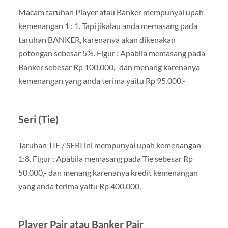
Macam taruhan Player atau Banker mempunyai upah
kemenangan 1 : 1. Tapi jikalau anda memasang pada
taruhan BANKER, karenanya akan dikenakan
potongan sebesar 5%. Figur : Apabila memasang pada
Banker sebesar Rp 100.000,- dan menang karenanya
kemenangan yang anda terima yaitu Rp 95.000,-
Seri (Tie)
Taruhan TIE / SERI ini mempunyai upah kemenangan
1:8. Figur : Apabila memasang pada Tie sebesar Rp
50.000,- dan menang karenanya kredit kemenangan
yang anda terima yaitu Rp 400.000,-
Player Pair atau Banker Pair