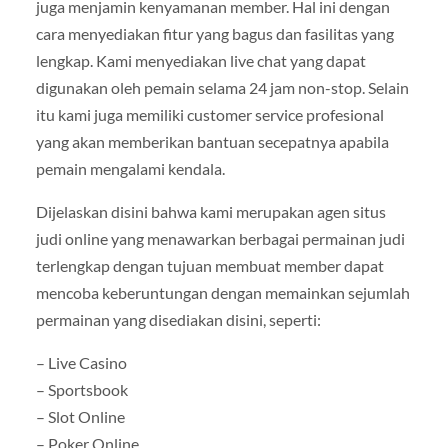
juga menjamin kenyamanan member. Hal ini dengan
cara menyediakan fitur yang bagus dan fasilitas yang
lengkap. Kami menyediakan live chat yang dapat
digunakan oleh pemain selama 24 jam non-stop. Selain
itu kami juga memiliki customer service profesional
yang akan memberikan bantuan secepatnya apabila
pemain mengalami kendala.
Dijelaskan disini bahwa kami merupakan agen situs
judi online yang menawarkan berbagai permainan judi
terlengkap dengan tujuan membuat member dapat
mencoba keberuntungan dengan memainkan sejumlah
permainan yang disediakan disini, seperti:
– Live Casino
– Sportsbook
– Slot Online
– Poker Online