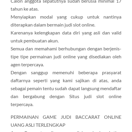
Calon anggota sepatutnya sudah berusia minimal 17
tahun ke atas.
Menyiapkan modal yang cukup untuk nantinya
diterapkan dalam bermain judi slot online.
Karenanya kelengkapan data diri yang asli dan valid
untuk pembuatan akun.
Semua dan memahami berhubungan dengan berjenis-
tipe tipe permainan judi online yang disediakan oleh
agen terpercaya.
Dengan sanggup memenuhi beberapa prasyarat
daftarnya seperti yang kami sajikan di atas, anda
sebagai pemain tentu sudah dapat langsung mendaftar
dan bergabung dengan Situs judi slot online
terpercaya.
PERMAINAN GAME JUDI BACCARAT ONLINE
UANG ASLI TERLENGKAP