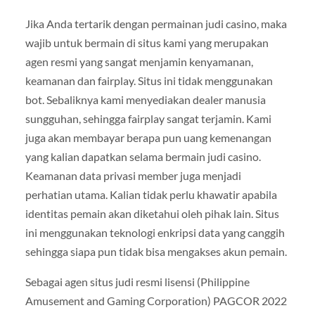
Jika Anda tertarik dengan permainan judi casino, maka
wajib untuk bermain di situs kami yang merupakan
agen resmi yang sangat menjamin kenyamanan,
keamanan dan fairplay. Situs ini tidak menggunakan
bot. Sebaliknya kami menyediakan dealer manusia
sungguhan, sehingga fairplay sangat terjamin. Kami
juga akan membayar berapa pun uang kemenangan
yang kalian dapatkan selama bermain judi casino.
Keamanan data privasi member juga menjadi
perhatian utama. Kalian tidak perlu khawatir apabila
identitas pemain akan diketahui oleh pihak lain. Situs
ini menggunakan teknologi enkripsi data yang canggih
sehingga siapa pun tidak bisa mengakses akun pemain.
Sebagai agen situs judi resmi lisensi (Philippine
Amusement and Gaming Corporation) PAGCOR 2022