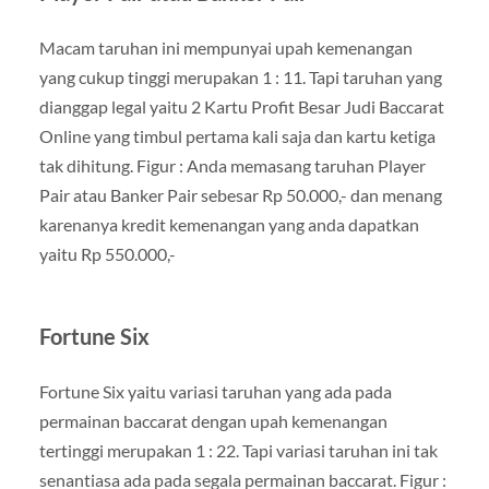
Macam taruhan ini mempunyai upah kemenangan
yang cukup tinggi merupakan 1 : 11. Tapi taruhan yang
dianggap legal yaitu 2 Kartu Profit Besar Judi Baccarat
Online yang timbul pertama kali saja dan kartu ketiga
tak dihitung. Figur : Anda memasang taruhan Player
Pair atau Banker Pair sebesar Rp 50.000,- dan menang
karenanya kredit kemenangan yang anda dapatkan
yaitu Rp 550.000,-
Fortune Six
Fortune Six yaitu variasi taruhan yang ada pada
permainan baccarat dengan upah kemenangan
tertinggi merupakan 1 : 22. Tapi variasi taruhan ini tak
senantiasa ada pada segala permainan baccarat. Figur :