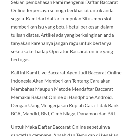
Sekian pembahasan kami mengenai Daftar Baccarat
Online Terpercaya semoga berkhasiat untuk anda
segala. Kami dari daftar kumpulan Situs mpo slot
memberikan isu yang betul-betul berkesan dalam
tulisan diatas. Artikel ada yang berkeinginan anda
tanyakan karenanya jangan ragu untuk bertanya
seketika terhadap Operator Baccarat online yang
bertugas.
Kali ini Kami Live Baccarat Agen Judi Baccarat Online
Indonesia Akan Memberikan Tentang Cara akan
Membahas Maupun Metode Mendaftar Baccarat
Memakai Bakarat Online di Handphone Android.
Dengan Uang Mengerjakan Rupiah Cara Tidak Bank
BCA, Mandiri, BNI, Cimb Niaga, Danamon dan BRI.
Untuk Maka Daftar Baccarat Online sebetulnya
sangatlah gampang, Absah dan Temukan di kenakan