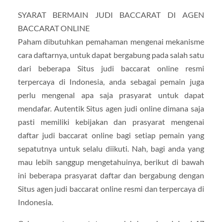
SYARAT BERMAIN JUDI BACCARAT DI AGEN
BACCARAT ONLINE
Paham dibutuhkan pemahaman mengenai mekanisme
cara daftarnya, untuk dapat bergabung pada salah satu
dari beberapa Situs judi baccarat online resmi
terpercaya di Indonesia, anda sebagai pemain juga
perlu mengenal apa saja prasyarat untuk dapat
mendafar. Autentik Situs agen judi online dimana saja
pasti memiliki kebijakan dan prasyarat mengenai
daftar judi baccarat online bagi setiap pemain yang
sepatutnya untuk selalu diikuti. Nah, bagi anda yang
mau lebih sanggup mengetahuinya, berikut di bawah
ini beberapa prasyarat daftar dan bergabung dengan
Situs agen judi baccarat online resmi dan terpercaya di
Indonesia.