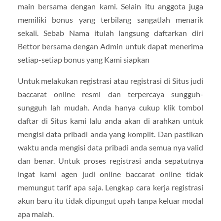
main bersama dengan kami. Selain itu anggota juga
memiliki bonus yang terbilang sangatlah menarik
sekali. Sebab Nama itulah langsung daftarkan diri
Bettor bersama dengan Admin untuk dapat menerima
setiap-setiap bonus yang Kami siapkan
Untuk melakukan registrasi atau registrasi di Situs judi
baccarat online resmi dan terpercaya sungguh-
sungguh lah mudah. Anda hanya cukup klik tombol
daftar di Situs kami lalu anda akan di arahkan untuk
mengisi data pribadi anda yang komplit. Dan pastikan
waktu anda mengisi data pribadi anda semua nya valid
dan benar. Untuk proses registrasi anda sepatutnya
ingat kami agen judi online baccarat online tidak
memungut tarif apa saja. Lengkap cara kerja registrasi
akun baru itu tidak dipungut upah tanpa keluar modal
apa malah.