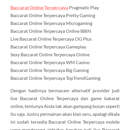
Baccarat Online Terpercaya
Pragmatic Play
Baccarat Online Terpercaya Pretty Gaming
Baccarat Online Terpercaya Microgaming
Baccarat Online Terpercaya Online BBIN
Live Baccarat Online Terpercaya OG Plus
Baccarat Online Terpercaya Gameplay
Sexy Baccarat Online Terpercaya Online
Baccarat Online Terpercaya WM Casino
Baccarat Online Terpercaya Big Gaming
Baccarat Online Terpercaya TopTrendGaming
Dengan hadirnya bermacam alternatif provider judi
live Baccarat Online Terpercaya dan game bakarat
online, tentunya Anda tak akan gampang bosan seperti
itu saja. Justru permainan akan kian seru, apalagi dikala
ini sudah tersedia Baccarat Online Terpercaya mobile
yang mendorong aktivitas taruhan judi live Baccarat