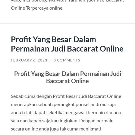
Online Terpercaya online.
Profit Yang Besar Dalam
Permainan Judi Baccarat Online
FEBRUARY 6, 2023
/
0 COMMENTS
Profit Yang Besar Dalam Permainan Judi
Baccarat Online
Sebab cuma dengan Profit Besar Judi Baccarat Online
menerapkan sebuah perangkat ponsel android saja
anda telah dapat seketika mengawali bermain dimana
saja dan kapan saja kau inginkan. Dengan bermain
secara online anda juga tak cuma menikmati