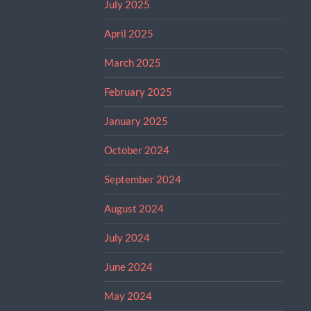
July 2025
April 2025
March 2025
February 2025
January 2025
October 2024
September 2024
August 2024
July 2024
June 2024
May 2024