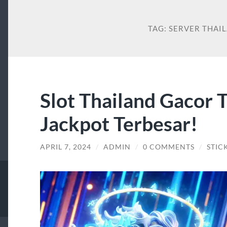
TAG:
SERVER THAI
Slot Thailand Gacor 
Jackpot Terbesar!
APRIL 7, 2024
/
ADMIN
/
0 COMMENTS
/
STIC