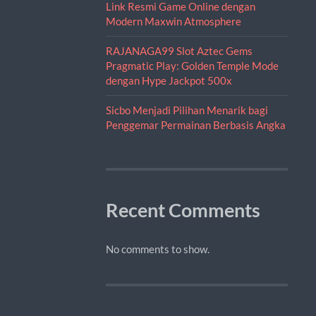
Link Resmi Game Online dengan
Modern Maxwin Atmosphere
RAJANAGA99 Slot Aztec Gems
Pragmatic Play: Golden Temple Mode
dengan Hype Jackpot 500x
Sicbo Menjadi Pilihan Menarik bagi
Penggemar Permainan Berbasis Angka
Recent Comments
No comments to show.