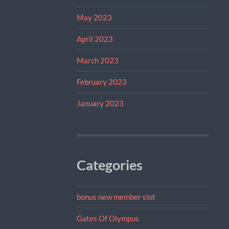
May 2023
April 2023
March 2023
February 2023
January 2023
Categories
bonus new member slot
Gates Of Olympus