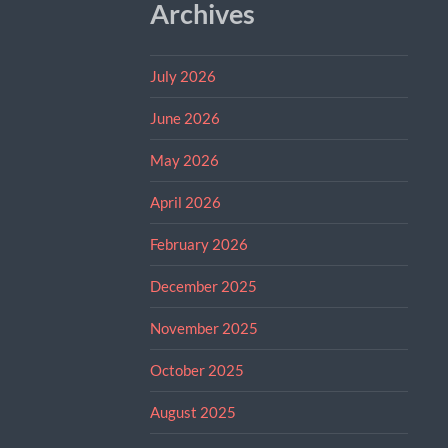
Archives
July 2026
June 2026
May 2026
April 2026
February 2026
December 2025
November 2025
October 2025
August 2025