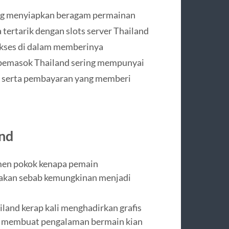
ang menyiapkan beragam permainan
 tertarik dengan slots server Thailand
ukses di dalam memberinya
 pemasok Thailand sering mempunyai
m, serta pembayaran yang memberi
and
umen pokok kenapa pemain
pakan sebab kemungkinan menjadi
ailand kerap kali menghadirkan grafis
at, membuat pengalaman bermain kian