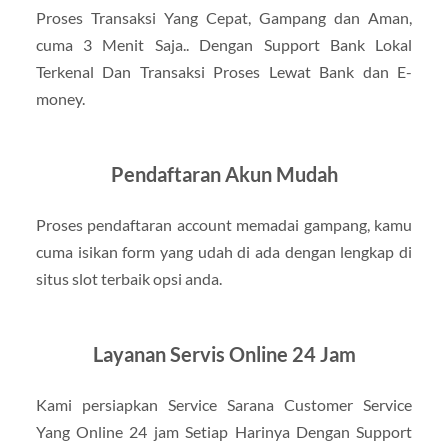
Proses Transaksi Yang Cepat, Gampang dan Aman,
cuma 3 Menit Saja.. Dengan Support Bank Lokal
Terkenal Dan Transaksi Proses Lewat Bank dan E-
money.
Pendaftaran Akun Mudah
Proses pendaftaran account memadai gampang, kamu
cuma isikan form yang udah di ada dengan lengkap di
situs slot terbaik opsi anda.
Layanan Servis Online 24 Jam
Kami persiapkan Service Sarana Customer Service
Yang Online 24 jam Setiap Harinya Dengan Support