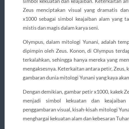
simbol kekuatan dan keajaiban. Keterkaitan an
Zeus menciptakan visual yang dramatis da
x1000 sebagai simbol keajaiban alam yang 
mistis dan magis dalam karya seni.
Olympus, dalam mitologi Yunani, adalah temp
dipimpin oleh Zeus. Konon, di Olympus terda
terkalahkan, sehingga hanya mereka yang mem
mengaksesnya. Keterkaitan antara petir, Zeus,
gambaran dunia mitologi Yunani yang kaya akan
Dengan demikian, gambar petir x1000, kakek Z
menjadi simbol kekuatan dan keajaiba
penggambaran visual, kisah-kisah mitologi Yuna
menghargai kekuatan alam dan kebesaran Tuhan