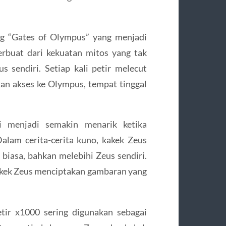
ang “Gates of Olympus” yang menjadi
erbuat dari kekuatan mitos yang tak
 sendiri. Setiap kali petir melecut
kan akses ke Olympus, tempat tinggal
i menjadi semakin menarik ketika
lam cerita-cerita kuno, kakek Zeus
 biasa, bahkan melebihi Zeus sendiri.
akek Zeus menciptakan gambaran yang
tir x1000 sering digunakan sebagai