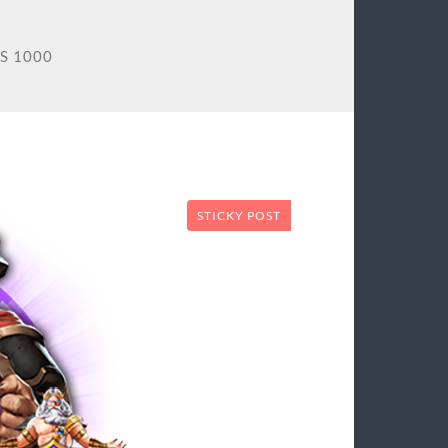
S 1000
STICKY POST