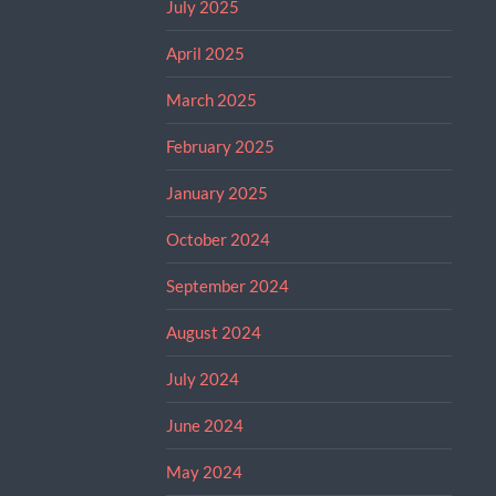
July 2025
April 2025
March 2025
February 2025
January 2025
October 2024
September 2024
August 2024
July 2024
June 2024
May 2024