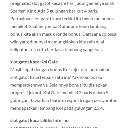
pragmatic, slot gatot kaca ini hari judul gamenya ialah
Spartan King. Ada 5 gulungan berikut 4 baris.
Permainan slot gatot kaca terkini itu tawarkan bonus
memikat. Saat berjumpa 3 ataupun lebih lambang
bonus kita akan masuk ronde bonus. Dari sana colossal
wild yang dipunyai memungkinkan kita raih nilai
kelipatan tertentu berdasar lambang yangeluar.
slot gatot kaca Koi Gate
Masih ingat dengan bonus Koi Jejer dari permainan
slot gatot kaca terbaik satu ini? Yakinkan bosku
memperolehnya ya. Selainnya bonus itu disiapkan
progresif jekpot. Koi Gate memiliki 3 baris dalam 5
gulungan. Tawarkan feature respin dengan persyaratan
mendapatkan lambang Koi pada gulungan 2,3,4.
slot gatot kaca Liliths Inferno
slot gatot kaca ini hari : Liliths Inferno adalah