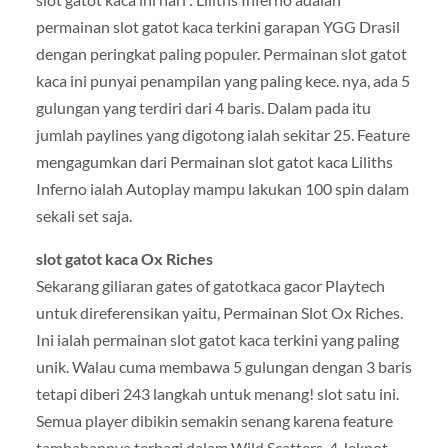
permainan slot gatot kaca terkini garapan YGG Drasil
dengan peringkat paling populer. Permainan slot gatot
kaca ini punyai penampilan yang paling kece. nya, ada 5
gulungan yang terdiri dari 4 baris. Dalam pada itu
jumlah paylines yang digotong ialah sekitar 25. Feature
mengagumkan dari Permainan slot gatot kaca Liliths
Inferno ialah Autoplay mampu lakukan 100 spin dalam
sekali set saja.
slot gatot kaca Ox Riches
Sekarang giliaran gates of gatotkaca gacor Playtech
untuk direferensikan yaitu, Permainan Slot Ox Riches.
Ini ialah permainan slot gatot kaca terkini yang paling
unik. Walau cuma membawa 5 gulungan dengan 3 baris
tetapi diberi 243 langkah untuk menang! slot satu ini.
Semua player dibikin semakin senang karena feature
tambahannya terbagi dalam Wild Scatters, 4 Jekpot,