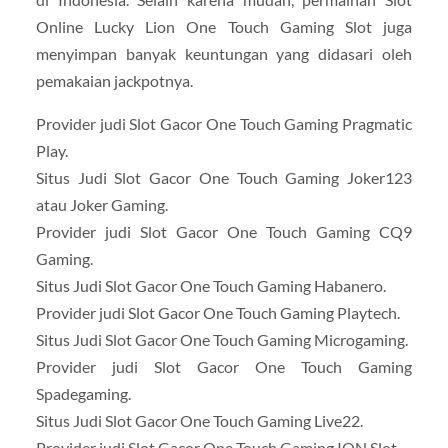
Online Lucky Lion One Touch Gaming Slot juga
menyimpan banyak keuntungan yang didasari oleh
pemakaian jackpotnya.
Provider judi Slot Gacor One Touch Gaming Pragmatic
Play.
Situs Judi Slot Gacor One Touch Gaming Joker123
atau Joker Gaming.
Provider judi Slot Gacor One Touch Gaming CQ9
Gaming.
Situs Judi Slot Gacor One Touch Gaming Habanero.
Provider judi Slot Gacor One Touch Gaming Playtech.
Situs Judi Slot Gacor One Touch Gaming Microgaming.
Provider judi Slot Gacor One Touch Gaming
Spadegaming.
Situs Judi Slot Gacor One Touch Gaming Live22.
Provider judi Slot Gacor One Touch Gaming ION Slot.