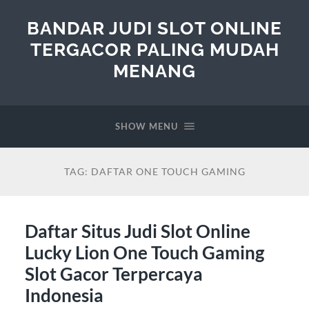
BANDAR JUDI SLOT ONLINE
TERGACOR PALING MUDAH
MENANG
SHOW MENU
TAG:
DAFTAR ONE TOUCH GAMING
Daftar Situs Judi Slot Online
Lucky Lion One Touch Gaming
Slot Gacor Terpercaya
Indonesia