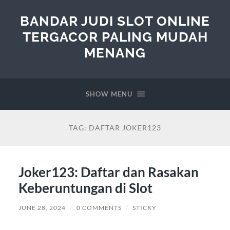
BANDAR JUDI SLOT ONLINE
TERGACOR PALING MUDAH
MENANG
SHOW MENU
TAG:
DAFTAR JOKER123
Joker123: Daftar dan Rasakan
Keberuntungan di Slot
JUNE 28, 2024
/
0 COMMENTS
/
STICKY