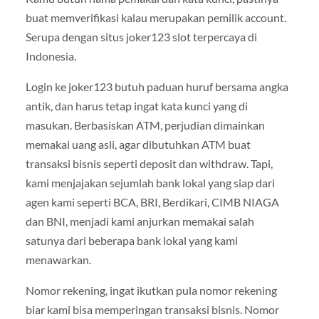
buat memverifikasi kalau merupakan pemilik account.
Serupa dengan situs joker123 slot terpercaya di
Indonesia.
Login ke joker123 butuh paduan huruf bersama angka
antik, dan harus tetap ingat kata kunci yang di
masukan. Berbasiskan ATM, perjudian dimainkan
memakai uang asli, agar dibutuhkan ATM buat
transaksi bisnis seperti deposit dan withdraw. Tapi,
kami menjajakan sejumlah bank lokal yang siap dari
agen kami seperti BCA, BRI, Berdikari, CIMB NIAGA
dan BNI, menjadi kami anjurkan memakai salah
satunya dari beberapa bank lokal yang kami
menawarkan.
Nomor rekening, ingat ikutkan pula nomor rekening
biar kami bisa memperingan transaksi bisnis. Nomor