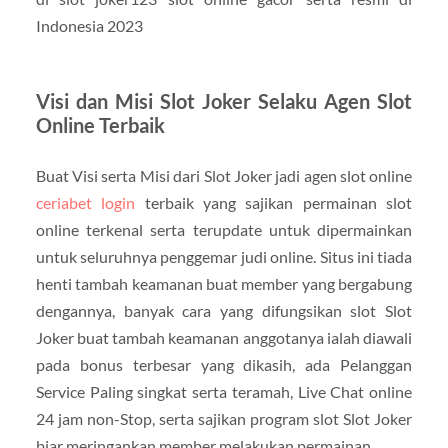
Indonesia 2023
Visi dan Misi Slot Joker Selaku Agen Slot
Online Terbaik
Buat Visi serta Misi dari Slot Joker jadi agen slot online
ceriabet login
terbaik yang sajikan permainan slot
online terkenal serta terupdate untuk dipermainkan
untuk seluruhnya penggemar judi online. Situs ini tiada
henti tambah keamanan buat member yang bergabung
dengannya, banyak cara yang difungsikan slot Slot
Joker buat tambah keamanan anggotanya ialah diawali
pada bonus terbesar yang dikasih, ada Pelanggan
Service Paling singkat serta teramah, Live Chat online
24 jam non-Stop, serta sajikan program slot Slot Joker
biar meringankan member melakukan permainan.