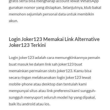
gratis serta bisa mengharap account lewat WhatsApp
gunakan nomor yang disiapkan. Selanjutnya, klub bakal
memohon sejumlah personal data untuk membikin
akun.
Login Joker123 Memakai Link Alternative
Joker123 Terkini
Login joker123 adalah cara memungkinkannya pemain
buat masuk ke dalam link sah joker123 buat
memainkan permainan slots joker123. Kamu bisa
secara ringan melaksanakan login joker123 lewat
mobile-phone atau desktop dan tentulah kami
mempunyai situs atau link preferensi kami sungguh-
sungguh menyuport seluruh model hp yang dipakai,
baik itu android atau ios.