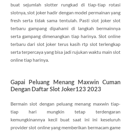
buat sejumlah slotter rungkad di tiap-tiap rotasi
slotnya, slot joker hadir dengan model permainan yang
fresh serta tidak sama tentulah. Pasti slot joker slot
terbaru gampang dipahami di langkah bermainnya
serta gampang dimenangkan tiap harinya. Slot online
terbaru dari slot joker terus kasih rtp slot terlengkap
serta terpercaya yang bisa jadi rujukan waktu main slot
online tiap harinya.
Gapai Peluang Menang Maxwin Cuman
Dengan Daftar Slot Joker123 2023
Bermain slot dengan peluang menang maxwin tiap-
tiap hari mungkin tetap terdengaran
kemungkinannya kecil buat saat ini ini keseluruh
provider slot online yang memberikan bermacam game