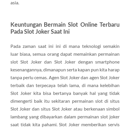
asia.
Keuntungan Bermain Slot Online Terbaru
Pada Slot Joker Saat Ini
Pada zaman saat ini ini di mana teknologi semakin
luar biasa, semua orang dapat memainkan permainan
slot Slot Joker dan Slot Joker dengan smartphone
kesenangannya, dimanapun serta kapan pun kita harap
tanpa perlu cemas. Agen Slot Joker dan agen Slot Joker
terbaik dan terpecaya telah lama, di mana kelebihan
Slot Joker kita bisa bertanya banyak hal yang tidak
dimengerti baik itu sekitaran permainan slot di situs
Slot Joker dan situs Slot Joker atau berkenaan simbol
lambang yang dibayarkan dalam permainan slot joker
saat tidak kita pahami. Slot Joker memberikan servis