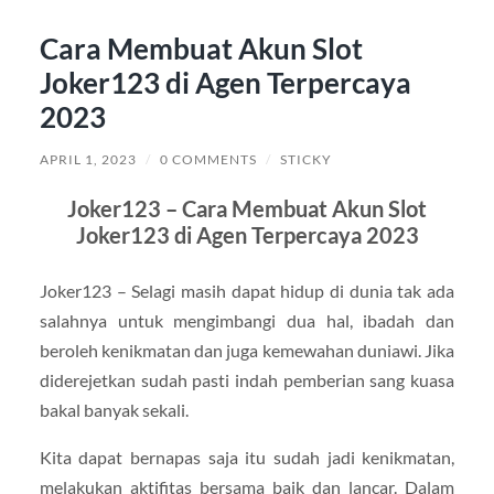
Cara Membuat Akun Slot
Joker123 di Agen Terpercaya
2023
APRIL 1, 2023
/
0 COMMENTS
/
STICKY
Joker123 – Cara Membuat Akun Slot
Joker123 di Agen Terpercaya 2023
Joker123 – Selagi masih dapat hidup di dunia tak ada
salahnya untuk mengimbangi dua hal, ibadah dan
beroleh kenikmatan dan juga kemewahan duniawi. Jika
diderejetkan sudah pasti indah pemberian sang kuasa
bakal banyak sekali.
Kita dapat bernapas saja itu sudah jadi kenikmatan,
melakukan aktifitas bersama baik dan lancar. Dalam