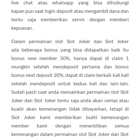
live chat atau whatsapp yang bisa dihubungi
kapan pun saat ingin deposit atau mengambil dana dan
tentu saja memberikan servis dengan memberi
kepuasan.
Dalam permainan slot Slot Joker dan Slot Joker
ada beberapa bonus yang bisa didapatkan baik itu
bonus new member 50%, hanya dapat di claim 1
mungkin setelah mendeposit pertama dan bonus
bonus next deposit 20%, dapat di claim berkali-kali kali
setelah mendeposit untuk kedua kali dan lain-lain.
Sudah pasti saat anda memainkan permainan slot Slot
Joker dan Slot Joker tentu saja anda akan cemas atau
kuatir akan kemenangan tidak dibayarkan, tetapi di
Slot Joker kami memberikan bukti kemenangan
member kami dengan menerbitkan semua
kemenangan dalam permainan slot Slot Joker dan Slot