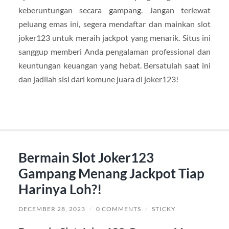
keberuntungan secara gampang. Jangan terlewat
peluang emas ini, segera mendaftar dan mainkan slot
joker123 untuk meraih jackpot yang menarik. Situs ini
sanggup memberi Anda pengalaman professional dan
keuntungan keuangan yang hebat. Bersatulah saat ini
dan jadilah sisi dari komune juara di joker123!
Bermain Slot Joker123
Gampang Menang Jackpot Tiap
Harinya Loh?!
DECEMBER 28, 2023
/
0 COMMENTS
/
STICKY