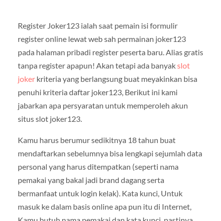
Register Joker123 ialah saat pemain isi formulir
register online lewat web sah permainan joker123
pada halaman pribadi register peserta baru. Alias ​​​​gratis
tanpa register apapun! Akan tetapi ada banyak
slot
joker
kriteria yang berlangsung buat meyakinkan bisa
penuhi kriteria daftar joker123, Berikut ini kami
jabarkan apa persyaratan untuk memperoleh akun
situs slot joker123.
Kamu harus berumur sedikitnya 18 tahun buat
mendaftarkan sebelumnya bisa lengkapi sejumlah data
personal yang harus ditempatkan (seperti nama
pemakai yang bakal jadi brand dagang serta
bermanfaat untuk login kelak). Kata kunci, Untuk
masuk ke dalam basis online apa pun itu di Internet,
Kamu butuh nama pemakai dan kata kunci, pastinya