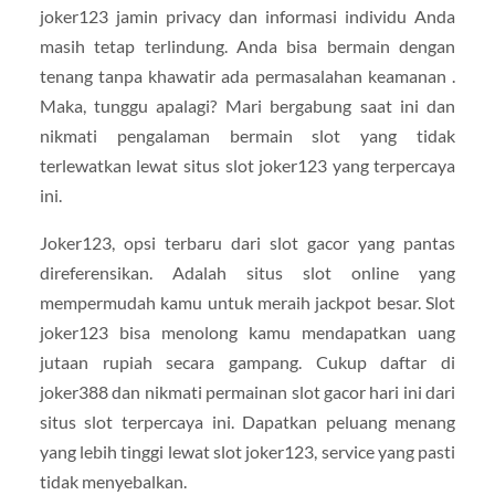
joker123 jamin privacy dan informasi individu Anda
masih tetap terlindung. Anda bisa bermain dengan
tenang tanpa khawatir ada permasalahan keamanan .
Maka, tunggu apalagi? Mari bergabung saat ini dan
nikmati pengalaman bermain slot yang tidak
terlewatkan lewat situs slot joker123 yang terpercaya
ini.
Joker123, opsi terbaru dari slot gacor yang pantas
direferensikan. Adalah situs slot online yang
mempermudah kamu untuk meraih jackpot besar. Slot
joker123 bisa menolong kamu mendapatkan uang
jutaan rupiah secara gampang. Cukup daftar di
joker388 dan nikmati permainan slot gacor hari ini dari
situs slot terpercaya ini. Dapatkan peluang menang
yang lebih tinggi lewat slot joker123, service yang pasti
tidak menyebalkan.