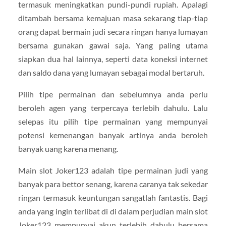
termasuk meningkatkan pundi-pundi rupiah. Apalagi
ditambah bersama kemajuan masa sekarang tiap-tiap
orang dapat bermain judi secara ringan hanya lumayan
bersama gunakan gawai saja. Yang paling utama
siapkan dua hal lainnya, seperti data koneksi internet
dan saldo dana yang lumayan sebagai modal bertaruh.
Pilih tipe permainan dan sebelumnya anda perlu
beroleh agen yang terpercaya terlebih dahulu. Lalu
selepas itu pilih tipe permainan yang mempunyai
potensi kemenangan banyak artinya anda beroleh
banyak uang karena menang.
Main slot Joker123 adalah tipe permainan judi yang
banyak para bettor senang, karena caranya tak sekedar
ringan termasuk keuntungan sangatlah fantastis. Bagi
anda yang ingin terlibat di di dalam perjudian main slot
Joker123 mempunyai akun terlebih dahulu bersama