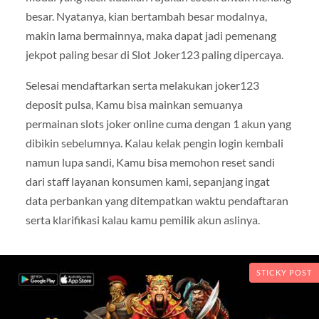
besar. Nyatanya, kian bertambah besar modalnya,
makin lama bermainnya, maka dapat jadi pemenang
jekpot paling besar di Slot Joker123 paling dipercaya.
Selesai mendaftarkan serta melakukan joker123
deposit pulsa, Kamu bisa mainkan semuanya
permainan slots joker online cuma dengan 1 akun yang
dibikin sebelumnya. Kalau kelak pengin login kembali
namun lupa sandi, Kamu bisa memohon reset sandi
dari staff layanan konsumen kami, sepanjang ingat
data perbankan yang ditempatkan waktu pendaftaran
serta klarifikasi kalau kamu pemilik akun aslinya.
STICKY POST