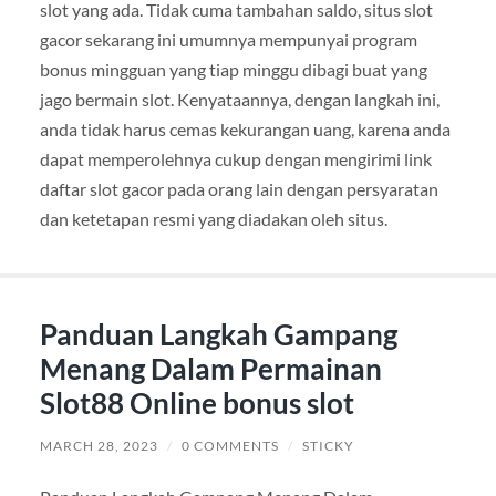
slot yang ada. Tidak cuma tambahan saldo, situs slot
gacor sekarang ini umumnya mempunyai program
bonus mingguan yang tiap minggu dibagi buat yang
jago bermain slot. Kenyataannya, dengan langkah ini,
anda tidak harus cemas kekurangan uang, karena anda
dapat memperolehnya cukup dengan mengirimi link
daftar slot gacor pada orang lain dengan persyaratan
dan ketetapan resmi yang diadakan oleh situs.
Panduan Langkah Gampang
Menang Dalam Permainan
Slot88 Online bonus slot
MARCH 28, 2023
/
0 COMMENTS
/
STICKY