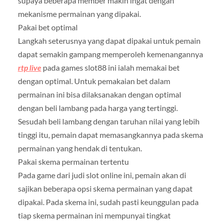
supaya beberapa member makin ingat dengan
mekanisme permainan yang dipakai.
Pakai bet optimal
Langkah seterusnya yang dapat dipakai untuk pemain
dapat semakin gampang memperoleh kemenangannya
rtp live
pada games slot88 ini ialah memakai bet
dengan optimal. Untuk pemakaian bet dalam
permainan ini bisa dilaksanakan dengan optimal
dengan beli lambang pada harga yang tertinggi.
Sesudah beli lambang dengan taruhan nilai yang lebih
tinggi itu, pemain dapat memasangkannya pada skema
permainan yang hendak di tentukan.
Pakai skema permainan tertentu
Pada game dari judi slot online ini, pemain akan di
sajikan beberapa opsi skema permainan yang dapat
dipakai. Pada skema ini, sudah pasti keunggulan pada
tiap skema permainan ini mempunyai tingkat