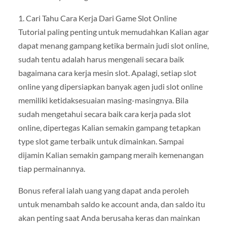
1. Cari Tahu Cara Kerja Dari Game Slot Online
Tutorial paling penting untuk memudahkan Kalian agar
dapat menang gampang ketika bermain judi slot online,
sudah tentu adalah harus mengenali secara baik
bagaimana cara kerja mesin slot. Apalagi, setiap slot
online yang dipersiapkan banyak agen judi slot online
memiliki ketidaksesuaian masing-masingnya. Bila
sudah mengetahui secara baik cara kerja pada slot
online, dipertegas Kalian semakin gampang tetapkan
type slot game terbaik untuk dimainkan. Sampai
dijamin Kalian semakin gampang meraih kemenangan
tiap permainannya.
Bonus referal ialah uang yang dapat anda peroleh
untuk menambah saldo ke account anda, dan saldo itu
akan penting saat Anda berusaha keras dan mainkan