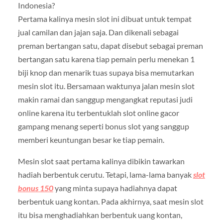
Indonesia?
Pertama kalinya mesin slot ini dibuat untuk tempat
jual camilan dan jajan saja. Dan dikenali sebagai
preman bertangan satu, dapat disebut sebagai preman
bertangan satu karena tiap pemain perlu menekan 1
biji knop dan menarik tuas supaya bisa memutarkan
mesin slot itu. Bersamaan waktunya jalan mesin slot
makin ramai dan sanggup mengangkat reputasi judi
online karena itu terbentuklah slot online gacor
gampang menang seperti bonus slot yang sanggup
memberi keuntungan besar ke tiap pemain.
Mesin slot saat pertama kalinya dibikin tawarkan
hadiah berbentuk cerutu. Tetapi, lama-lama banyak
slot
bonus 150
yang minta supaya hadiahnya dapat
berbentuk uang kontan. Pada akhirnya, saat mesin slot
itu bisa menghadiahkan berbentuk uang kontan,