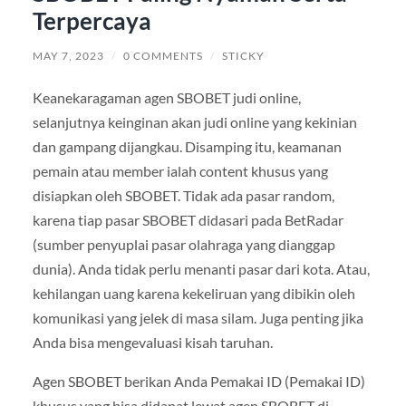
Terpercaya
MAY 7, 2023
/
0 COMMENTS
/
STICKY
Keanekaragaman agen SBOBET judi online,
selanjutnya keinginan akan judi online yang kekinian
dan gampang dijangkau. Disamping itu, keamanan
pemain atau member ialah content khusus yang
disiapkan oleh SBOBET. Tidak ada pasar random,
karena tiap pasar SBOBET didasari pada BetRadar
(sumber penyuplai pasar olahraga yang dianggap
dunia). Anda tidak perlu menanti pasar dari kota. Atau,
kehilangan uang karena kekeliruan yang dibikin oleh
komunikasi yang jelek di masa silam. Juga penting jika
Anda bisa mengevaluasi kisah taruhan.
Agen SBOBET berikan Anda Pemakai ID (Pemakai ID)
khusus yang bisa didapat lewat agen SBOBET di