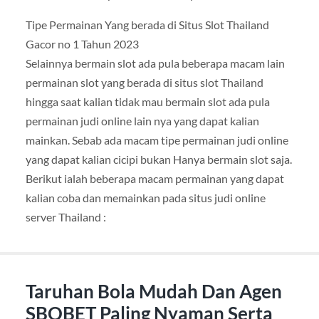
Tipe Permainan Yang berada di Situs Slot Thailand
Gacor no 1 Tahun 2023
Selainnya bermain slot ada pula beberapa macam lain
permainan slot yang berada di situs slot Thailand
hingga saat kalian tidak mau bermain slot ada pula
permainan judi online lain nya yang dapat kalian
mainkan. Sebab ada macam tipe permainan judi online
yang dapat kalian cicipi bukan Hanya bermain slot saja.
Berikut ialah beberapa macam permainan yang dapat
kalian coba dan memainkan pada situs judi online
server Thailand :
Taruhan Bola Mudah Dan Agen
SBOBET Paling Nyaman Serta