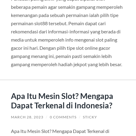
beberapa pemain agar semakin gampang memperoleh
kemenangan pada sebuah permainan ialah pilih tipe
permainan slot88 tersebut. Pemain dapat cari
rekomendasi dari informasi-informasi yang berada di
media untuk memperoleh info mengenai slot paling
gacor ini hari. Dengan pilih tipe slot online gacor
gampang menang ini, pemain pasti semakin lebih
gampang memperoleh hadiah jekpot yang lebih besar.
Apa Itu Mesin Slot? Mengapa
Dapat Terkenal di Indonesia?
MARCH 28, 2023
/
0 COMMENTS
/
STICKY
Apa Itu Mesin Slot? Mengapa Dapat Terkenal di